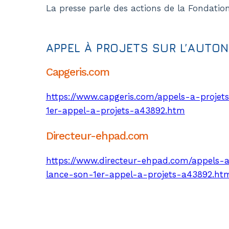
La presse parle des actions de la Fondati
APPEL À PROJETS SUR L’AUTO
Capgeris.com
https://www.capgeris.com/appels-a-proje
1er-appel-a-projets-a43892.htm
Directeur-ehpad.com
https://www.directeur-ehpad.com/appels-
lance-son-1er-appel-a-projets-a43892.ht
Histoire
L’autonomie au cœur de la mission