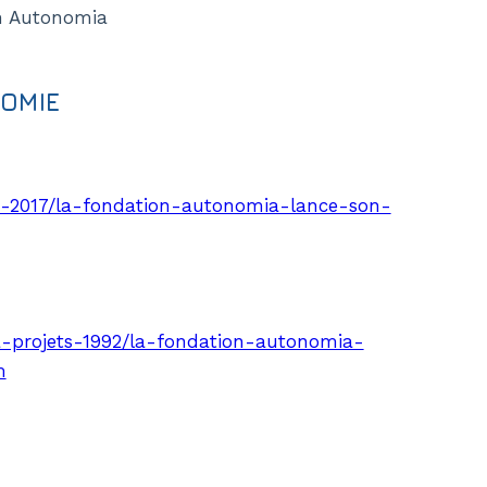
on Autonomia
NOMIE
ts-2017/la-fondation-autonomia-lance-son-
a-projets-1992/la-fondation-autonomia-
m
Handicap
Citoye
Dépendance
La méd