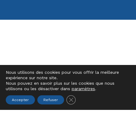
FONDATION AUTONOMIA
Histoire
L’autonomie au cœur de la mission
Nous utilisons des cookies pour vous offrir la meilleure
Organisation
expérience sur notre site.
Nous pouvez en savoir plus sur les cookies que nous
Charte des valeurs
utilisons ou les désactiver dans
paramètres
.
Rapport d’activités
Close GDPR Cookie Banner
Accepter
Refuser
LES DOMAINES D’ACTION
Handicap