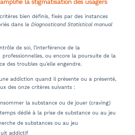
amplifie la stigmatisation des usagers
Etudes
ritères bien définis, fixés par des instances
oriés dans le
Diagnosticand Statistical manual
Nous 
trôle de soi, l’interférence de la
Press
 professionnelles, ou encore la poursuite de la
e des troubles qu’elle engendre.
Faire un don, don IFI
Faire un legs, une donation,
une addiction quand il présente ou a présenté,
souscrire une assurance vie
x des onze critères suivants :
Partager ses compétences
consommer la substance ou de jouer (craving)
e temps dédié à la prise de substance ou au jeu
herche de substances ou au jeu
it addictif