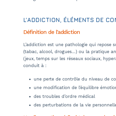
L’ADDICTION, ÉLÉMENTS DE C
Définition de l’addiction
L’addiction est une pathologie qui repose
(tabac, alcool, drogues…) ou la pratique
(jeux, temps sur les réseaux sociaux, hyper
conduit à :
une perte de contrôle du niveau de 
Histoire
une modification de l’équilibre émotio
L’autonomie au cœur de la mission
des troubles d’ordre médical
Organisation
Charte des valeurs
des perturbations de la vie personnelle
Rapport d’activités