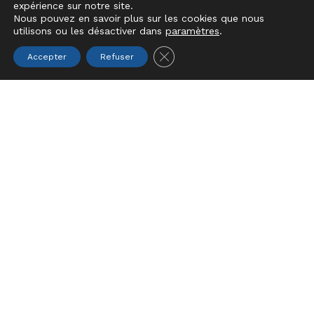
expérience sur notre site.
Nous pouvez en savoir plus sur les cookies que nous
utilisons ou les désactiver dans
paramètres
.
Close GDPR Cookie Banner
Accepter
Refuser
FONDATION AUTONOMIA
Histoire
L’autonomie au cœur de la mission
Organisation
Charte des valeurs